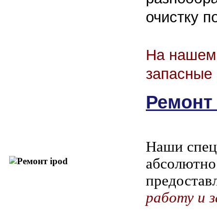
очистку п
На нашем 
запасные 
Ремонт 
Наши спец
абсолютно
предостав
работу и з