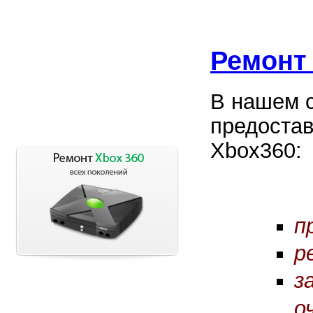
Ремонт
В нашем 
предостав
Xbox360:
п
р
з
о