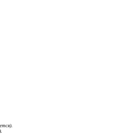
ется).
.