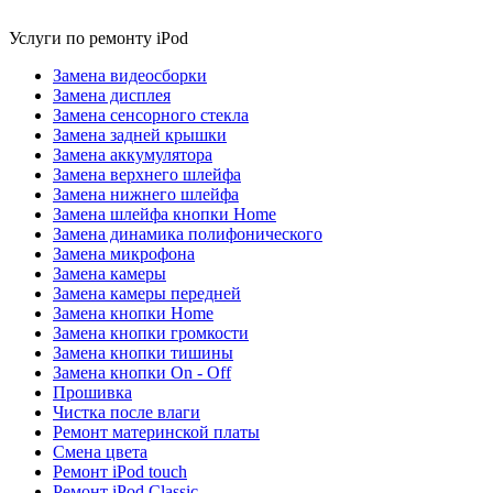
Услуги по ремонту iPod
Замена видеосборки
Замена дисплея
Замена cенсорного стекла
Замена задней крышки
Замена аккумулятора
Замена верхнего шлейфа
Замена нижнего шлейфа
Замена шлейфа кнопки Home
Замена динамика полифонического
Замена микрофона
Замена камеры
Замена камеры передней
Замена кнопки Home
Замена кнопки громкости
Замена кнопки тишины
Замена кнопки On - Off
Прошивка
Чистка после влаги
Ремонт материнской платы
Смена цвета
Ремонт iPod touch
Ремонт iPod Classic