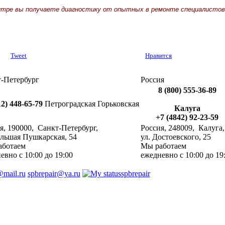
нтре вы получаете диагностику от опытных в ремонте специалистов
Tweet
Нравится
-Петербург
Россия
8 (800) 555-36-89
12) 448-65-79
Петроградская
Горьковская
Калуга
+7 (4842) 92-23-59
я
,
190000
, ‎
Санкт-Петербург
,
Россия
,
248009
, ‎
Калуга
,
ольшая Пушкарская, 54
ул. Достоевского, 25
аботаем
Мы работаем
невно
с 10:00 до 19:00
ежедневно
с 10:00 до 19
@mail.ru
spbrepair@ya.ru
spbrepair